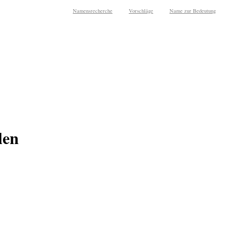
Namensrecherche
Vorschläge
Name zur Bedeutung
len